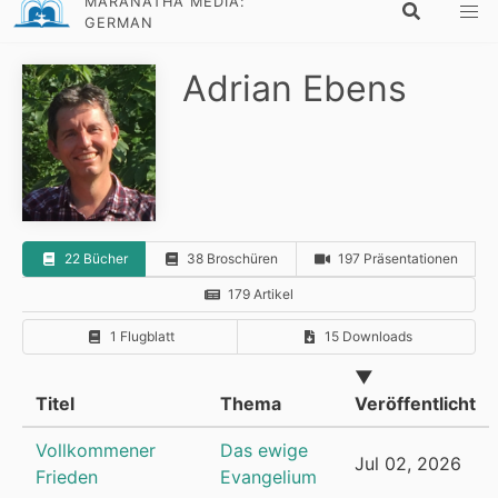
MARANATHA MEDIA:
GERMAN
Adrian Ebens
22 Bücher
38 Broschüren
197 Präsentationen
179 Artikel
1 Flugblatt
15 Downloads
▼
Titel
Thema
Veröffentlicht
Vollkommener
Das ewige
Jul 02, 2026
Frieden
Evangelium