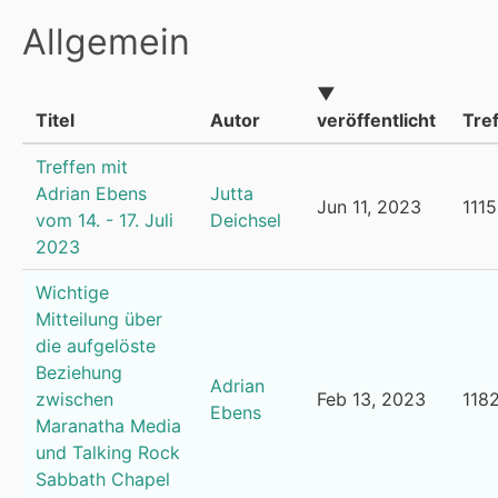
Allgemein
▼
Titel
Autor
veröffentlicht
Tref
Treffen mit
Adrian Ebens
Jutta
Jun 11, 2023
1115
vom 14. - 17. Juli
Deichsel
2023
Wichtige
Mitteilung über
die aufgelöste
Beziehung
Adrian
zwischen
Feb 13, 2023
118
Ebens
Maranatha Media
und Talking Rock
Sabbath Chapel