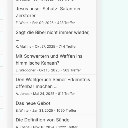
Jesus unser Schutz, Satan der
Zerstörer
E. White
•
Feb 09, 2026
•
428 Treffer
Sagt die Bibel nicht immer wieder,
...
K. Mullins
•
Okt 27, 2025
•
744 Treffer
Mit Schwertern und Waffen ins
himmlische Kanaan?
E. Waggoner
•
Okt 15, 2025
•
563 Treffer
Den Wohlgeruch Seiner Erkenntnis
offenbar machen ...
A. Jones
•
Mai 24, 2025
•
811 Treffer
Das neue Gebot
E. White
•
Jan 31, 2025
•
1050 Treffer
Die Definition von Sünde
A. Ebens
•
Nov 18, 2024
•
1222 Treffer