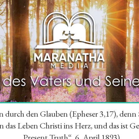
durch den Glauben (Epheser 3,17), denn Se
das Leben Christi ins Herz, und das ist Ge
„Present Truth“, 6. April 1893)