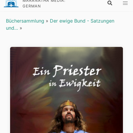
MARANATHA MEDIA:
GERMAN
Büchersammlung
»
Der ewige Bund - Satzungen
und…
»