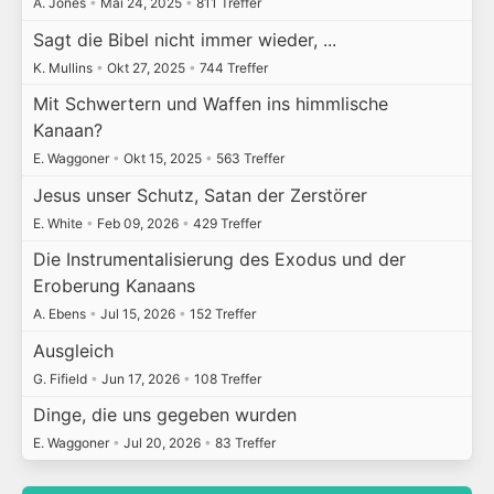
A. Jones
•
Mai 24, 2025
•
811 Treffer
Sagt die Bibel nicht immer wieder, ...
K. Mullins
•
Okt 27, 2025
•
744 Treffer
Mit Schwertern und Waffen ins himmlische
Kanaan?
E. Waggoner
•
Okt 15, 2025
•
563 Treffer
Jesus unser Schutz, Satan der Zerstörer
E. White
•
Feb 09, 2026
•
429 Treffer
Die Instrumentalisierung des Exodus und der
Eroberung Kanaans
A. Ebens
•
Jul 15, 2026
•
152 Treffer
Ausgleich
G. Fifield
•
Jun 17, 2026
•
108 Treffer
Dinge, die uns gegeben wurden
E. Waggoner
•
Jul 20, 2026
•
83 Treffer