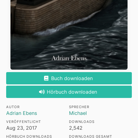
Buch downloaden
Hörbuch downloaden
AUTOR
SPRECHER
Adrian Ebens
Michael
VERÖFFENTLICHT
DOWNLOADS
Aug 23, 2017
2,542
HÖRBUCH DOWNLOADS
DOWNLOADS GESAMT