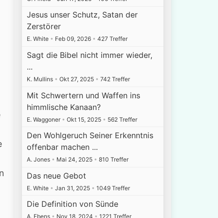
Jesus unser Schutz, Satan der
Zerstörer
E. White
•
Feb 09, 2026
•
427 Treffer
Sagt die Bibel nicht immer wieder,
...
K. Mullins
•
Okt 27, 2025
•
742 Treffer
Mit Schwertern und Waffen ins
himmlische Kanaan?
e
E. Waggoner
•
Okt 15, 2025
•
562 Treffer
Den Wohlgeruch Seiner Erkenntnis
e
offenbar machen ...
A. Jones
•
Mai 24, 2025
•
810 Treffer
in
Das neue Gebot
E. White
•
Jan 31, 2025
•
1049 Treffer
Die Definition von Sünde
A. Ebens
•
Nov 18, 2024
•
1221 Treffer