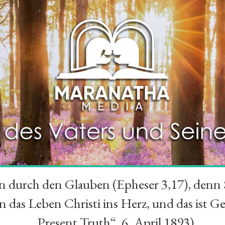
durch den Glauben (Epheser 3,17), denn Se
das Leben Christi ins Herz, und das ist Ge
„Present Truth“, 6. April 1893)