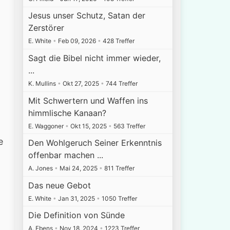
Jesus unser Schutz, Satan der
Zerstörer
E. White
•
Feb 09, 2026
•
428 Treffer
Sagt die Bibel nicht immer wieder,
...
K. Mullins
•
Okt 27, 2025
•
744 Treffer
Mit Schwertern und Waffen ins
himmlische Kanaan?
E. Waggoner
•
Okt 15, 2025
•
563 Treffer
e
Den Wohlgeruch Seiner Erkenntnis
offenbar machen ...
A. Jones
•
Mai 24, 2025
•
811 Treffer
Das neue Gebot
E. White
•
Jan 31, 2025
•
1050 Treffer
Die Definition von Sünde
A. Ebens
•
Nov 18, 2024
•
1223 Treffer