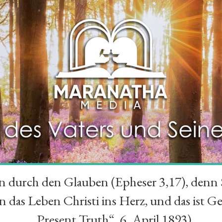
durch den Glauben (Epheser 3,17), denn Se
das Leben Christi ins Herz, und das ist Ge
„Present Truth“, 6. April 1893)