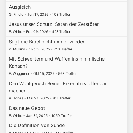
Ausgleich
G. Fifield
•
Jun 17, 2026
•
108 Treffer
Jesus unser Schutz, Satan der Zerstörer
E. White
•
Feb 09, 2026
•
428 Treffer
Sagt die Bibel nicht immer wieder, ...
K. Mullins
•
Okt 27, 2025
•
743 Treffer
Mit Schwertern und Waffen ins himmlische
Kanaan?
E. Waggoner
•
Okt 15, 2025
•
563 Treffer
Den Wohlgeruch Seiner Erkenntnis offenbar
machen ...
A. Jones
•
Mai 24, 2025
•
811 Treffer
Das neue Gebot
E. White
•
Jan 31, 2025
•
1050 Treffer
Die Definition von Sünde
A. Ebens
•
Nov 18, 2024
•
1222 Treffer