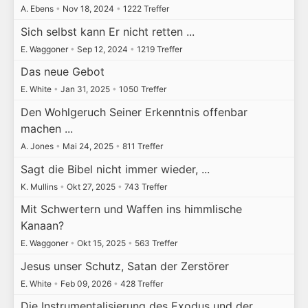
A. Ebens
•
Nov 18, 2024
•
1222 Treffer
Sich selbst kann Er nicht retten ...
E. Waggoner
•
Sep 12, 2024
•
1219 Treffer
Das neue Gebot
E. White
•
Jan 31, 2025
•
1050 Treffer
Den Wohlgeruch Seiner Erkenntnis offenbar
machen ...
A. Jones
•
Mai 24, 2025
•
811 Treffer
Sagt die Bibel nicht immer wieder, ...
K. Mullins
•
Okt 27, 2025
•
743 Treffer
Mit Schwertern und Waffen ins himmlische
Kanaan?
E. Waggoner
•
Okt 15, 2025
•
563 Treffer
Jesus unser Schutz, Satan der Zerstörer
E. White
•
Feb 09, 2026
•
428 Treffer
Die Instrumentalisierung des Exodus und der