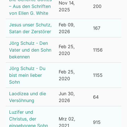
Nov 14,
– Aus den Schriften
200
2025
von Ellen G. White
Jesus unser Schutz,
Feb 09,
167
Satan der Zerstörer
2026
Jörg Schulz - Den
Feb 25,
Vater und den Sohn
1156
2020
bekennen
Jörg Schulz - Du
Feb 25,
bist mein lieber
1155
2020
Sohn
Laodizea und die
Jun 30,
64
Versöhnung
2026
Luzifer und
Christus, der
Mrz 02,
915
eingeborene Sohn
2021