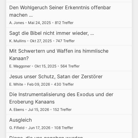
Den Wohlgeruch Seiner Erkenntnis offenbar
machen ...
A. Jones
•
Mai 24, 2025
•
812 Treffer
Sagt die Bibel nicht immer wieder, ...
K. Mullins
•
Okt 27, 2025
•
747 Treffer
Mit Schwertern und Waffen ins himmlische
Kanaan?
E. Waggoner
•
Okt 15, 2025
•
564 Treffer
Jesus unser Schutz, Satan der Zerstörer
E. White
•
Feb 09, 2026
•
430 Treffer
Die Instrumentalisierung des Exodus und der
Eroberung Kanaans
A. Ebens
•
Jul 15, 2026
•
152 Treffer
Ausgleich
G. Fifield
•
Jun 17, 2026
•
108 Treffer
Dinge, die uns gegeben wurden