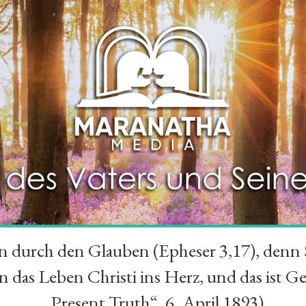
durch den Glauben (Epheser 3,17), denn Se
das Leben Christi ins Herz, und das ist Ge
„Present Truth“, 6. April 1893)