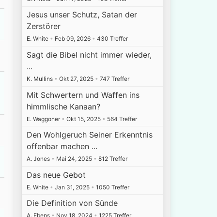
Jesus unser Schutz, Satan der
Zerstörer
E. White
•
Feb 09, 2026
•
430 Treffer
Sagt die Bibel nicht immer wieder,
...
K. Mullins
•
Okt 27, 2025
•
747 Treffer
Mit Schwertern und Waffen ins
himmlische Kanaan?
E. Waggoner
•
Okt 15, 2025
•
564 Treffer
Den Wohlgeruch Seiner Erkenntnis
offenbar machen ...
A. Jones
•
Mai 24, 2025
•
812 Treffer
Das neue Gebot
E. White
•
Jan 31, 2025
•
1050 Treffer
Die Definition von Sünde
A. Ebens
•
Nov 18, 2024
•
1225 Treffer