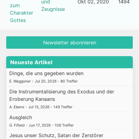
und
Okt 02, 2020
1494
zum
Zeugnisse
Charakter
Gottes
Newsletter abonnieren
Neueste Artikel
Dinge, die uns gegeben wurden
E. Waggoner
•
Jul 20, 2026
•
80 Treffer
Die Instrumentalisierung des Exodus und der
Eroberung Kanaans
A. Ebens
•
Jul 15, 2026
•
149 Treffer
Ausgleich
G. Fifield
•
Jun 17, 2026
•
106 Treffer
Jesus unser Schutz, Satan der Zerstörer