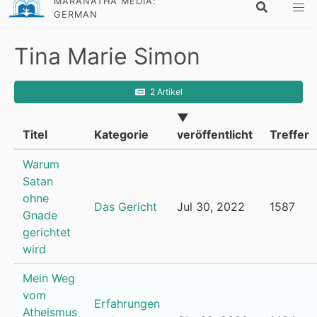
MARANATHA MEDIA:
GERMAN
Tina Marie Simon
2 Artikel
▼
Titel
Kategorie
veröffentlicht
Treffer
Warum
Satan
ohne
Das Gericht
Jul 30, 2022
1587
Gnade
gerichtet
wird
Mein Weg
vom
Erfahrungen
Atheismus