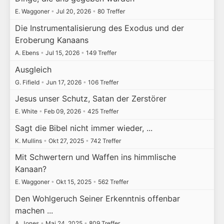
E. Waggoner
•
Jul 20, 2026
•
80 Treffer
Die Instrumentalisierung des Exodus und der
Eroberung Kanaans
A. Ebens
•
Jul 15, 2026
•
149 Treffer
Ausgleich
G. Fifield
•
Jun 17, 2026
•
106 Treffer
Jesus unser Schutz, Satan der Zerstörer
E. White
•
Feb 09, 2026
•
425 Treffer
Sagt die Bibel nicht immer wieder, ...
K. Mullins
•
Okt 27, 2025
•
742 Treffer
Mit Schwertern und Waffen ins himmlische
Kanaan?
E. Waggoner
•
Okt 15, 2025
•
562 Treffer
Den Wohlgeruch Seiner Erkenntnis offenbar
machen ...
A. Jones
•
Mai 24, 2025
•
809 Treffer