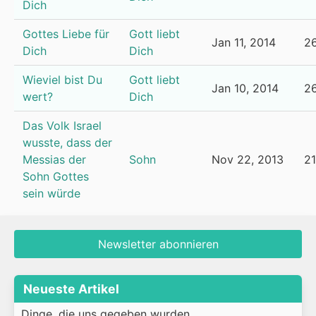
Dich
Gottes Liebe für
Gott liebt
Jan 11, 2014
2
Dich
Dich
Wieviel bist Du
Gott liebt
Jan 10, 2014
2
wert?
Dich
Das Volk Israel
wusste, dass der
Messias der
Sohn
Nov 22, 2013
2
Sohn Gottes
sein würde
Newsletter abonnieren
Neueste Artikel
Dinge, die uns gegeben wurden