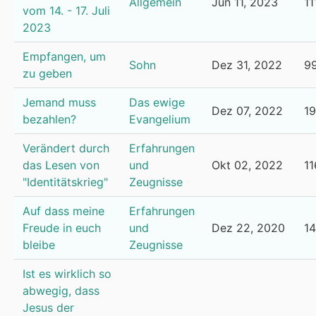
Allgemein
Jun 11, 2023
11
vom 14. - 17. Juli
2023
Empfangen, um
Sohn
Dez 31, 2022
9
zu geben
Jemand muss
Das ewige
Dez 07, 2022
1
bezahlen?
Evangelium
Verändert durch
Erfahrungen
das Lesen von
und
Okt 02, 2022
11
"Identitätskrieg"
Zeugnisse
Auf dass meine
Erfahrungen
Freude in euch
und
Dez 22, 2020
1
bleibe
Zeugnisse
Ist es wirklich so
abwegig, dass
Jesus der