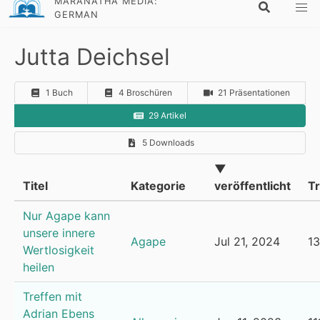
MARANATHA MEDIA:
GERMAN
Jutta Deichsel
1 Buch
4 Broschüren
21 Präsentationen
29 Artikel
5 Downloads
▼
Titel
Kategorie
veröffentlicht
Tr
Nur Agape kann
unsere innere
Agape
Jul 21, 2024
1
Wertlosigkeit
heilen
Treffen mit
Adrian Ebens