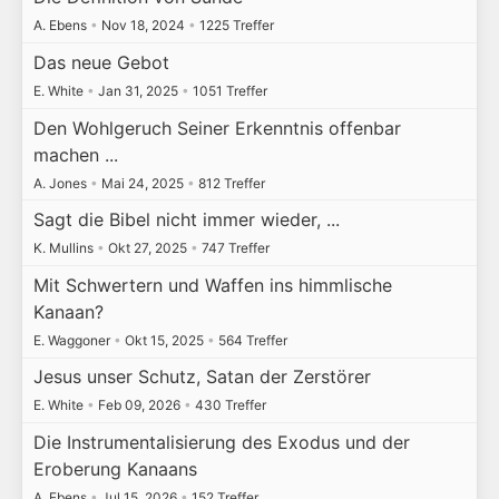
A. Ebens
•
Nov 18, 2024
•
1225 Treffer
Das neue Gebot
E. White
•
Jan 31, 2025
•
1051 Treffer
Den Wohlgeruch Seiner Erkenntnis offenbar
machen ...
A. Jones
•
Mai 24, 2025
•
812 Treffer
Sagt die Bibel nicht immer wieder, ...
K. Mullins
•
Okt 27, 2025
•
747 Treffer
Mit Schwertern und Waffen ins himmlische
Kanaan?
E. Waggoner
•
Okt 15, 2025
•
564 Treffer
Jesus unser Schutz, Satan der Zerstörer
E. White
•
Feb 09, 2026
•
430 Treffer
Die Instrumentalisierung des Exodus und der
Eroberung Kanaans
A. Ebens
•
Jul 15, 2026
•
152 Treffer