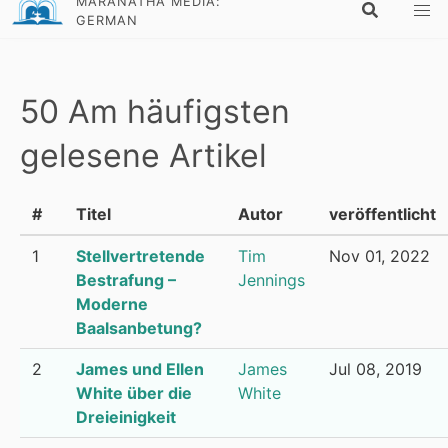
MARANATHA MEDIA:
GERMAN
50 Am häufigsten
gelesene Artikel
#
Titel
Autor
veröffentlicht
1
Stellvertretende
Tim
Nov 01, 2022
Bestrafung –
Jennings
Moderne
Baalsanbetung?
2
James und Ellen
James
Jul 08, 2019
White über die
White
Dreieinigkeit