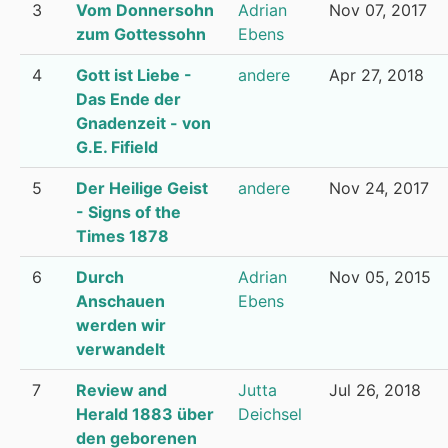
3
Vom Donnersohn
Adrian
Nov 07, 2017
zum Gottessohn
Ebens
4
Gott ist Liebe -
andere
Apr 27, 2018
Das Ende der
Gnadenzeit - von
G.E. Fifield
5
Der Heilige Geist
andere
Nov 24, 2017
- Signs of the
Times 1878
6
Durch
Adrian
Nov 05, 2015
Anschauen
Ebens
werden wir
verwandelt
7
Review and
Jutta
Jul 26, 2018
Herald 1883 über
Deichsel
den geborenen