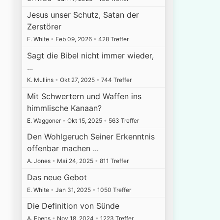
Jesus unser Schutz, Satan der
Zerstörer
E. White
•
Feb 09, 2026
•
428 Treffer
Sagt die Bibel nicht immer wieder,
...
K. Mullins
•
Okt 27, 2025
•
744 Treffer
Mit Schwertern und Waffen ins
himmlische Kanaan?
E. Waggoner
•
Okt 15, 2025
•
563 Treffer
Den Wohlgeruch Seiner Erkenntnis
offenbar machen ...
A. Jones
•
Mai 24, 2025
•
811 Treffer
Das neue Gebot
E. White
•
Jan 31, 2025
•
1050 Treffer
Die Definition von Sünde
A. Ebens
•
Nov 18, 2024
•
1223 Treffer