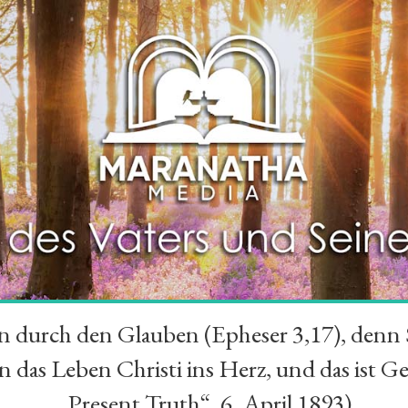
durch den Glauben (Epheser 3,17), denn Se
das Leben Christi ins Herz, und das ist Ge
„Present Truth“, 6. April 1893)