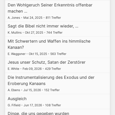
Den Wohlgeruch Seiner Erkenntnis offenbar
machen ...
A. Jones
•
Mai 24, 2025
•
811 Treffer
Sagt die Bibel nicht immer wieder, ...
K. Mullins
•
Okt 27, 2025
•
744 Treffer
Mit Schwertern und Waffen ins himmlische
Kanaan?
E. Waggoner
•
Okt 15, 2025
•
563 Treffer
Jesus unser Schutz, Satan der Zerstörer
E. White
•
Feb 09, 2026
•
429 Treffer
Die Instrumentalisierung des Exodus und der
Eroberung Kanaans
A. Ebens
•
Jul 15, 2026
•
152 Treffer
Ausgleich
G. Fifield
•
Jun 17, 2026
•
108 Treffer
Dinge, die uns gegeben wurden