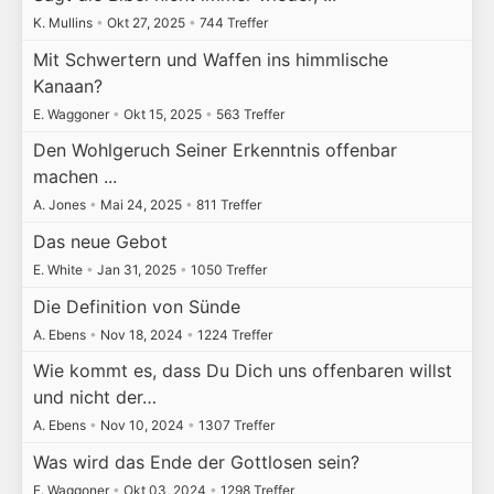
K. Mullins
•
Okt 27, 2025
•
744 Treffer
Mit Schwertern und Waffen ins himmlische
Kanaan?
E. Waggoner
•
Okt 15, 2025
•
563 Treffer
Den Wohlgeruch Seiner Erkenntnis offenbar
machen ...
A. Jones
•
Mai 24, 2025
•
811 Treffer
Das neue Gebot
E. White
•
Jan 31, 2025
•
1050 Treffer
Die Definition von Sünde
A. Ebens
•
Nov 18, 2024
•
1224 Treffer
Wie kommt es, dass Du Dich uns offenbaren willst
und nicht der…
A. Ebens
•
Nov 10, 2024
•
1307 Treffer
Was wird das Ende der Gottlosen sein?
E. Waggoner
•
Okt 03, 2024
•
1298 Treffer