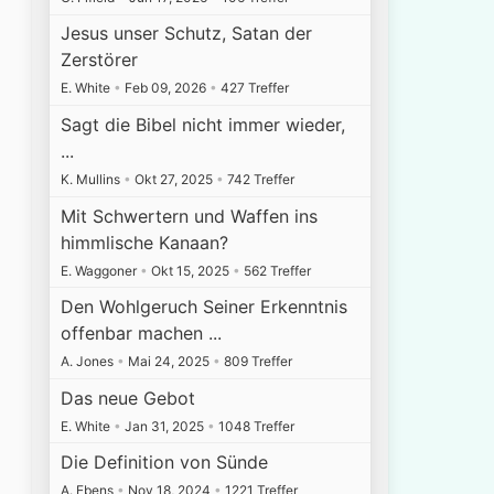
Jesus unser Schutz, Satan der
Zerstörer
E. White
•
Feb 09, 2026
•
427 Treffer
Sagt die Bibel nicht immer wieder,
...
K. Mullins
•
Okt 27, 2025
•
742 Treffer
Mit Schwertern und Waffen ins
himmlische Kanaan?
E. Waggoner
•
Okt 15, 2025
•
562 Treffer
Den Wohlgeruch Seiner Erkenntnis
offenbar machen ...
A. Jones
•
Mai 24, 2025
•
809 Treffer
Das neue Gebot
E. White
•
Jan 31, 2025
•
1048 Treffer
Die Definition von Sünde
A. Ebens
•
Nov 18, 2024
•
1221 Treffer