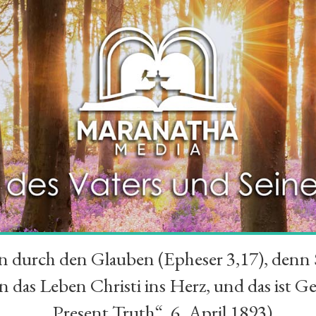
durch den Glauben (Epheser 3,17), denn Se
das Leben Christi ins Herz, und das ist Ge
„Present Truth“, 6. April 1893)