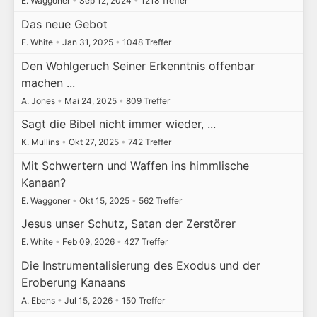
E. Waggoner
•
Sep 12, 2024
•
1218 Treffer
Das neue Gebot
E. White
•
Jan 31, 2025
•
1048 Treffer
Den Wohlgeruch Seiner Erkenntnis offenbar
machen ...
A. Jones
•
Mai 24, 2025
•
809 Treffer
Sagt die Bibel nicht immer wieder, ...
K. Mullins
•
Okt 27, 2025
•
742 Treffer
Mit Schwertern und Waffen ins himmlische
Kanaan?
E. Waggoner
•
Okt 15, 2025
•
562 Treffer
Jesus unser Schutz, Satan der Zerstörer
E. White
•
Feb 09, 2026
•
427 Treffer
Die Instrumentalisierung des Exodus und der
Eroberung Kanaans
A. Ebens
•
Jul 15, 2026
•
150 Treffer