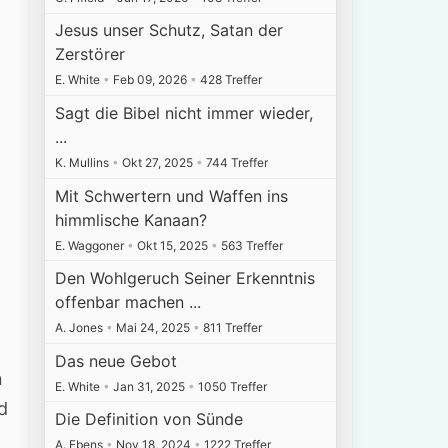
Jesus unser Schutz, Satan der
Zerstörer
E. White
•
Feb 09, 2026
•
428 Treffer
Sagt die Bibel nicht immer wieder,
...
K. Mullins
•
Okt 27, 2025
•
744 Treffer
Mit Schwertern und Waffen ins
himmlische Kanaan?
E. Waggoner
•
Okt 15, 2025
•
563 Treffer
Den Wohlgeruch Seiner Erkenntnis
offenbar machen ...
A. Jones
•
Mai 24, 2025
•
811 Treffer
Das neue Gebot
n
E. White
•
Jan 31, 2025
•
1050 Treffer
d
Die Definition von Sünde
A. Ebens
•
Nov 18, 2024
•
1222 Treffer