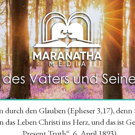
durch den Glauben (Epheser 3,17), denn Se
das Leben Christi ins Herz, und das ist Ge
„Present Truth“, 6. April 1893)