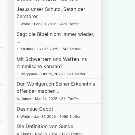
Jesus unser Schutz, Satan der
Zerstörer
E. White
•
Feb 09, 2026
•
429 Treffer
Sagt die Bibel nicht immer wieder,
...
K. Mullins
•
Okt 27, 2025
•
747 Treffer
Mit Schwertern und Waffen ins
himmlische Kanaan?
E. Waggoner
•
Okt 15, 2025
•
563 Treffer
Den Wohlgeruch Seiner Erkenntnis
offenbar machen ...
A. Jones
•
Mai 24, 2025
•
811 Treffer
Das neue Gebot
E. White
•
Jan 31, 2025
•
1050 Treffer
Die Definition von Sünde
A. Ebens
•
Nov 18, 2024
•
1225 Treffer