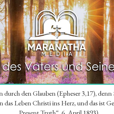
durch den Glauben (Epheser 3,17), denn Se
das Leben Christi ins Herz, und das ist Ge
„Present Truth“, 6. April 1893)