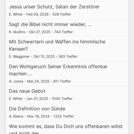
Jesus unser Schutz, Satan der Zerstörer
E. White
•
Feb 09, 2026
•
429 Treffer
Sagt die Bibel nicht immer wieder, ...
K. Mullins
•
Okt 27, 2025
•
744 Treffer
Mit Schwertern und Waffen ins himmlische
Kanaan?
E. Waggoner
•
Okt 15, 2025
•
563 Treffer
Den Wohlgeruch Seiner Erkenntnis offenbar
machen ...
A. Jones
•
Mai 24, 2025
•
811 Treffer
Das neue Gebot
E. White
•
Jan 31, 2025
•
1050 Treffer
Die Definition von Sünde
A. Ebens
•
Nov 18, 2024
•
1224 Treffer
Wie kommt es, dass Du Dich uns offenbaren willst
und nicht der…