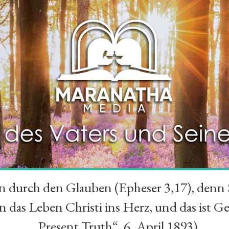
durch den Glauben (Epheser 3,17), denn Se
das Leben Christi ins Herz, und das ist Ge
„Present Truth“, 6. April 1893)