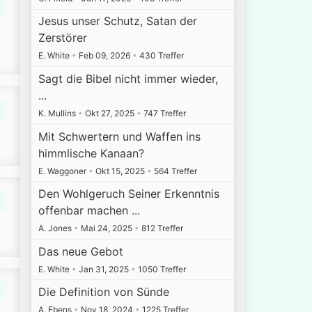
Jesus unser Schutz, Satan der
Zerstörer
E. White
•
Feb 09, 2026
•
430 Treffer
Sagt die Bibel nicht immer wieder,
...
K. Mullins
•
Okt 27, 2025
•
747 Treffer
Mit Schwertern und Waffen ins
himmlische Kanaan?
E. Waggoner
•
Okt 15, 2025
•
564 Treffer
Den Wohlgeruch Seiner Erkenntnis
offenbar machen ...
A. Jones
•
Mai 24, 2025
•
812 Treffer
Das neue Gebot
E. White
•
Jan 31, 2025
•
1050 Treffer
Die Definition von Sünde
A. Ebens
•
Nov 18, 2024
•
1225 Treffer