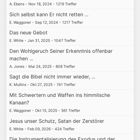
A. Ebens
•
Nov 18, 2024
•
1219 Treffer
Sich selbst kann Er nicht retten ...
E. Waggoner
•
Sep 12, 2024
•
1217 Treffer
Das neue Gebot
E. White
•
Jan 31, 2025
•
1047 Treffer
Den Wohlgeruch Seiner Erkenntnis offenbar
machen ...
A. Jones
•
Mai 24, 2025
•
808 Treffer
Sagt die Bibel nicht immer wieder, ...
K. Mullins
•
Okt 27, 2025
•
741 Treffer
Mit Schwertern und Waffen ins himmlische
Kanaan?
E. Waggoner
•
Okt 15, 2025
•
561 Treffer
Jesus unser Schutz, Satan der Zerstörer
E. White
•
Feb 09, 2026
•
424 Treffer
Die Instrumentalisierung des Exodus und der