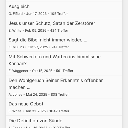
Ausgleich
G. Fifield
•
Jun 17, 2026
•
105 Treffer
Jesus unser Schutz, Satan der Zerstörer
E. White
•
Feb 09, 2026
•
424 Treffer
Sagt die Bibel nicht immer wieder, ...
K. Mullins
•
Okt 27, 2025
•
741 Treffer
Mit Schwertern und Waffen ins himmlische
Kanaan?
E. Waggoner
•
Okt 15, 2025
•
561 Treffer
Den Wohlgeruch Seiner Erkenntnis offenbar
machen ...
A. Jones
•
Mai 24, 2025
•
808 Treffer
Das neue Gebot
E. White
•
Jan 31, 2025
•
1047 Treffer
Die Definition von Sünde
A. Ebens
•
Nov 18, 2024
•
1219 Treffer