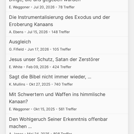
E. Waggoner
•
Jul 20, 2026
•
78 Treffer
Die Instrumentalisierung des Exodus und der
Eroberung Kanaans
A. Ebens
•
Jul 15, 2026
•
148 Treffer
Ausgleich
G. Fifield
•
Jun 17, 2026
•
105 Treffer
Jesus unser Schutz, Satan der Zerstörer
E. White
•
Feb 09, 2026
•
424 Treffer
Sagt die Bibel nicht immer wieder, ...
K. Mullins
•
Okt 27, 2025
•
740 Treffer
Mit Schwertern und Waffen ins himmlische
Kanaan?
E. Waggoner
•
Okt 15, 2025
•
561 Treffer
Den Wohlgeruch Seiner Erkenntnis offenbar
machen ...
A. Jones
•
Mai 24, 2025
•
808 Treffer