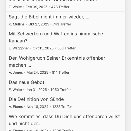
E. White
•
Feb 09, 2026
•
428 Treffer
Sagt die Bibel nicht immer wieder, ...
K. Mullins
•
Okt 27, 2025
•
743 Treffer
Mit Schwertern und Waffen ins himmlische
Kanaan?
E. Waggoner
•
Okt 15, 2025
•
563 Treffer
Den Wohlgeruch Seiner Erkenntnis offenbar
machen ...
A. Jones
•
Mai 24, 2025
•
811 Treffer
Das neue Gebot
E. White
•
Jan 31, 2025
•
1050 Treffer
Die Definition von Sünde
A. Ebens
•
Nov 18, 2024
•
1222 Treffer
Wie kommt es, dass Du Dich uns offenbaren willst
und nicht der…
A. Ebens
•
Nov 10, 2024
•
1306 Treffer