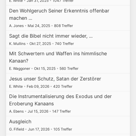
E. White
•
Jan 31, 2025
•
1047 Treffer
Den Wohlgeruch Seiner Erkenntnis offenbar
machen ...
A. Jones
•
Mai 24, 2025
•
808 Treffer
Sagt die Bibel nicht immer wieder, ...
K. Mullins
•
Okt 27, 2025
•
740 Treffer
Mit Schwertern und Waffen ins himmlische
Kanaan?
E. Waggoner
•
Okt 15, 2025
•
560 Treffer
Jesus unser Schutz, Satan der Zerstörer
E. White
•
Feb 09, 2026
•
420 Treffer
Die Instrumentalisierung des Exodus und der
Eroberung Kanaans
A. Ebens
•
Jul 15, 2026
•
147 Treffer
Ausgleich
G. Fifield
•
Jun 17, 2026
•
105 Treffer