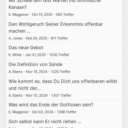
Mit Schwertern und Waffen ins himmlische
Kanaan?
E. Waggoner
•
Okt 15, 2025
•
563 Treffer
Den Wohlgeruch Seiner Erkenntnis offenbar
machen ...
A. Jones
•
Mai 24, 2025
•
811 Treffer
Das neue Gebot
E. White
•
Jan 31, 2025
•
1050 Treffer
Die Definition von Sünde
A. Ebens
•
Nov 18, 2024
•
1225 Treffer
Wie kommt es, dass Du Dich uns offenbaren willst
und nicht der…
A. Ebens
•
Nov 10, 2024
•
1307 Treffer
Was wird das Ende der Gottlosen sein?
E. Waggoner
•
Okt 03, 2024
•
1298 Treffer
Sich selbst kann Er nicht retten ...