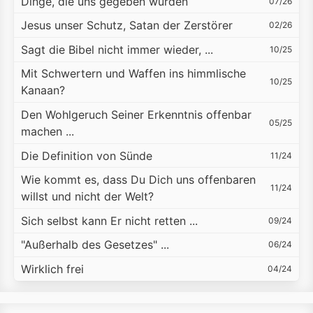
Dinge, die uns gegeben wurden
07/26
Jesus unser Schutz, Satan der Zerstörer
02/26
Sagt die Bibel nicht immer wieder, ...
10/25
Mit Schwertern und Waffen ins himmlische
10/25
Kanaan?
Den Wohlgeruch Seiner Erkenntnis offenbar
05/25
machen ...
Die Definition von Sünde
11/24
Wie kommt es, dass Du Dich uns offenbaren
11/24
willst und nicht der Welt?
Sich selbst kann Er nicht retten ...
09/24
"Außerhalb des Gesetzes" ...
06/24
Wirklich frei
04/24