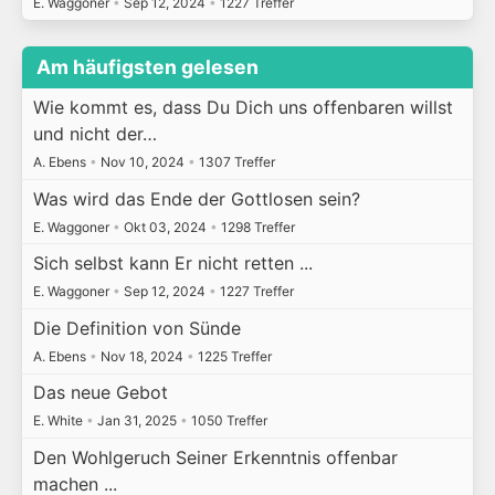
E. Waggoner
•
Sep 12, 2024
•
1227 Treffer
Am häufigsten gelesen
Wie kommt es, dass Du Dich uns offenbaren willst
und nicht der…
A. Ebens
•
Nov 10, 2024
•
1307 Treffer
Was wird das Ende der Gottlosen sein?
E. Waggoner
•
Okt 03, 2024
•
1298 Treffer
Sich selbst kann Er nicht retten ...
E. Waggoner
•
Sep 12, 2024
•
1227 Treffer
Die Definition von Sünde
A. Ebens
•
Nov 18, 2024
•
1225 Treffer
Das neue Gebot
E. White
•
Jan 31, 2025
•
1050 Treffer
Den Wohlgeruch Seiner Erkenntnis offenbar
machen ...