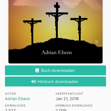
Buch downloaden
Hörbuch downloaden
AUTOR
VERÖFFENTLICHT
Adrian Ebens
Jan 21, 2016
DOWNLOADS
HÖRBUCH DOWNLOADS
2,527
2,009