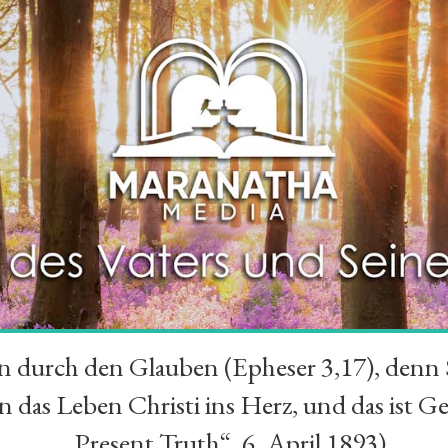
durch den Glauben (Epheser 3,17), denn Se
das Leben Christi ins Herz, und das ist Ge
„Present Truth“, 6. April 1893)