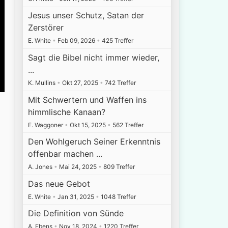
Jesus unser Schutz, Satan der
Zerstörer
E. White
•
Feb 09, 2026
•
425 Treffer
Sagt die Bibel nicht immer wieder,
...
K. Mullins
•
Okt 27, 2025
•
742 Treffer
Mit Schwertern und Waffen ins
himmlische Kanaan?
n
E. Waggoner
•
Okt 15, 2025
•
562 Treffer
Den Wohlgeruch Seiner Erkenntnis
offenbar machen ...
A. Jones
•
Mai 24, 2025
•
809 Treffer
Das neue Gebot
E. White
•
Jan 31, 2025
•
1048 Treffer
Die Definition von Sünde
A. Ebens
•
Nov 18, 2024
•
1220 Treffer