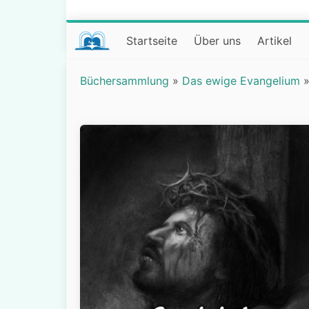
Startseite
Über uns
Artikel
Büchersammlung
»
Das ewige Evangelium