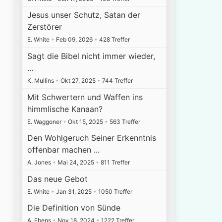
Jesus unser Schutz, Satan der
Zerstörer
E. White
•
Feb 09, 2026
•
428 Treffer
Sagt die Bibel nicht immer wieder,
...
K. Mullins
•
Okt 27, 2025
•
744 Treffer
Mit Schwertern und Waffen ins
himmlische Kanaan?
E. Waggoner
•
Okt 15, 2025
•
563 Treffer
Den Wohlgeruch Seiner Erkenntnis
offenbar machen ...
A. Jones
•
Mai 24, 2025
•
811 Treffer
Das neue Gebot
E. White
•
Jan 31, 2025
•
1050 Treffer
Die Definition von Sünde
A. Ebens
•
Nov 18, 2024
•
1222 Treffer