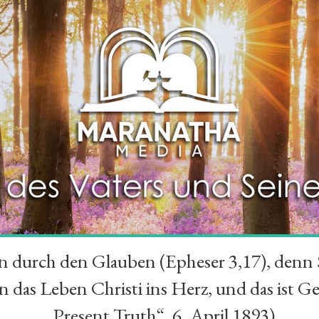
durch den Glauben (Epheser 3,17), denn Se
das Leben Christi ins Herz, und das ist Ge
„Present Truth“, 6. April 1893)