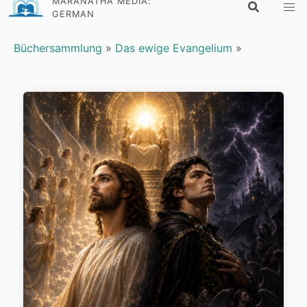
MARANATHA MEDIA:
GERMAN
Büchersammlung
»
Das ewige Evangelium
»