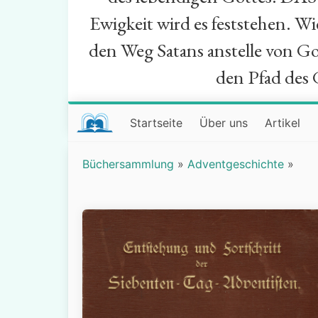
Ewigkeit wird es feststehen. W
den Weg Satans anstelle von Go
den Pfad des 
Startseite
Über uns
Artikel
Büchersammlung
»
Adventgeschichte
»