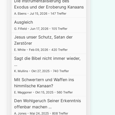
Die Instrumentalisierung des
Exodus und der Eroberung Kanaans
A. Ebens
•
Jul 15, 2026
•
147 Treffer
Ausgleich
G. Fifield
•
Jun 17, 2026
•
105 Treffer
.
Jesus unser Schutz, Satan der
Zerstörer
E. White
•
Feb 09, 2026
•
420 Treffer
Sagt die Bibel nicht immer wieder,
...
K. Mullins
•
Okt 27, 2025
•
740 Treffer
Mit Schwertern und Waffen ins
himmlische Kanaan?
E. Waggoner
•
Okt 15, 2025
•
560 Treffer
Den Wohlgeruch Seiner Erkenntnis
offenbar machen ...
A. Jones
•
Mai 24, 2025
•
808 Treffer