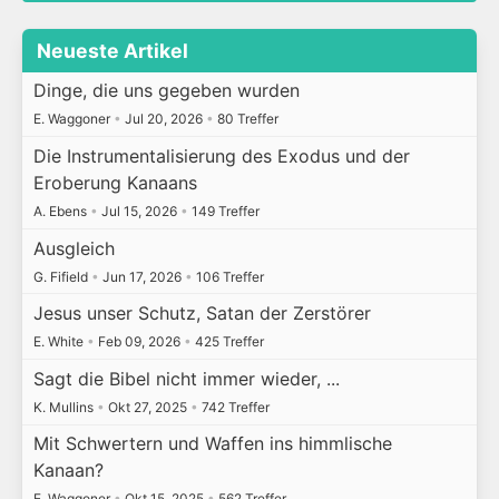
Neueste Artikel
Dinge, die uns gegeben wurden
E. Waggoner
•
Jul 20, 2026
•
80 Treffer
Die Instrumentalisierung des Exodus und der
Eroberung Kanaans
A. Ebens
•
Jul 15, 2026
•
149 Treffer
Ausgleich
G. Fifield
•
Jun 17, 2026
•
106 Treffer
Jesus unser Schutz, Satan der Zerstörer
E. White
•
Feb 09, 2026
•
425 Treffer
Sagt die Bibel nicht immer wieder, ...
K. Mullins
•
Okt 27, 2025
•
742 Treffer
Mit Schwertern und Waffen ins himmlische
Kanaan?
E. Waggoner
•
Okt 15, 2025
•
562 Treffer