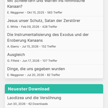
Mit Schwertern und Waffen ins himmlische
Kanaan?
E. Waggoner
•
Okt 15, 2025
•
563 Treffer
Jesus unser Schutz, Satan der Zerstörer
E. White
•
Feb 09, 2026
•
428 Treffer
Die Instrumentalisierung des Exodus und der
Eroberung Kanaans
A. Ebens
•
Jul 15, 2026
•
152 Treffer
Ausgleich
G. Fifield
•
Jun 17, 2026
•
107 Treffer
Dinge, die uns gegeben wurden
E. Waggoner
•
Jul 20, 2026
•
82 Treffer
Neuester Download
Laodizea und die Versöhnung
Jun 30, 2026
•
62 Downloads