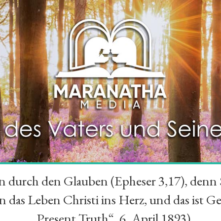
durch den Glauben (Epheser 3,17), denn Se
das Leben Christi ins Herz, und das ist Ge
„Present Truth“, 6. April 1893)