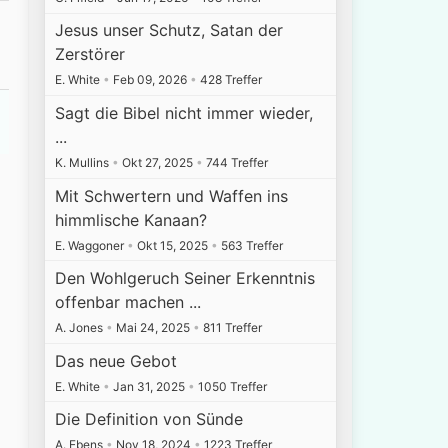
Jesus unser Schutz, Satan der
Zerstörer
E. White
•
Feb 09, 2026
•
428 Treffer
Sagt die Bibel nicht immer wieder,
...
K. Mullins
•
Okt 27, 2025
•
744 Treffer
Mit Schwertern und Waffen ins
himmlische Kanaan?
E. Waggoner
•
Okt 15, 2025
•
563 Treffer
Den Wohlgeruch Seiner Erkenntnis
offenbar machen ...
A. Jones
•
Mai 24, 2025
•
811 Treffer
Das neue Gebot
E. White
•
Jan 31, 2025
•
1050 Treffer
Die Definition von Sünde
A. Ebens
•
Nov 18, 2024
•
1223 Treffer