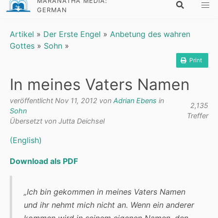
MARANATHA MEDIA:
GERMAN
Artikel
»
Der Erste Engel
»
Anbetung des wahren
Gottes
»
Sohn
»
Print
In meines Vaters Namen
veröffentlicht Nov 11, 2012 von
Adrian Ebens
in
2,135
Sohn
Treffer
Übersetzt von Jutta Deichsel
(English)
Download als PDF
„Ich bin gekommen in meines Vaters Namen
und ihr nehmt mich nicht an. Wenn ein anderer
kommen wird in seinem eigenen Namen, den