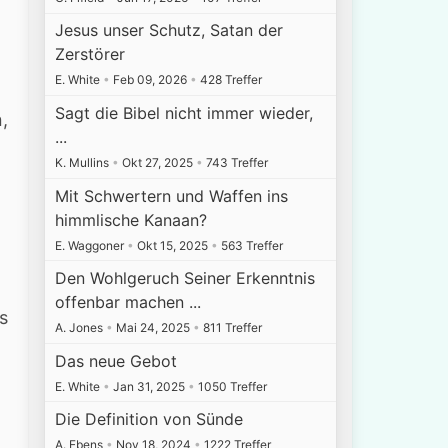
Jesus unser Schutz, Satan der
Zerstörer
E. White
•
Feb 09, 2026
•
428 Treffer
Sagt die Bibel nicht immer wieder,
,
...
K. Mullins
•
Okt 27, 2025
•
743 Treffer
Mit Schwertern und Waffen ins
himmlische Kanaan?
E. Waggoner
•
Okt 15, 2025
•
563 Treffer
Den Wohlgeruch Seiner Erkenntnis
offenbar machen ...
s
A. Jones
•
Mai 24, 2025
•
811 Treffer
Das neue Gebot
E. White
•
Jan 31, 2025
•
1050 Treffer
Die Definition von Sünde
A. Ebens
•
Nov 18, 2024
•
1222 Treffer