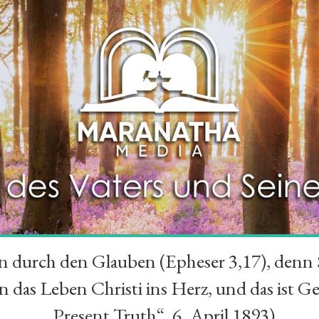
durch den Glauben (Epheser 3,17), denn Se
das Leben Christi ins Herz, und das ist Ge
„Present Truth“, 6. April 1893)