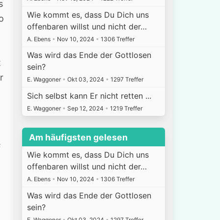
s
Wie kommt es, dass Du Dich uns
o
offenbaren willst und nicht der…
A. Ebens
•
Nov 10, 2024
•
1306 Treffer
Was wird das Ende der Gottlosen
t
sein?
r
E. Waggoner
•
Okt 03, 2024
•
1297 Treffer
Sich selbst kann Er nicht retten ...
E. Waggoner
•
Sep 12, 2024
•
1219 Treffer
Am häufigsten gelesen
s
Wie kommt es, dass Du Dich uns
offenbaren willst und nicht der…
A. Ebens
•
Nov 10, 2024
•
1306 Treffer
Was wird das Ende der Gottlosen
sein?
E. Waggoner
•
Okt 03, 2024
•
1297 Treffer