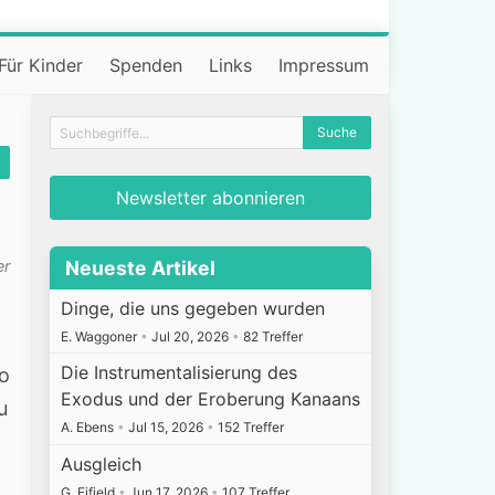
Für Kinder
Spenden
Links
Impressum
Newsletter abonnieren
er
Neueste Artikel
Dinge, die uns gegeben wurden
E. Waggoner
•
Jul 20, 2026
•
82 Treffer
Die Instrumentalisierung des
so
Exodus und der Eroberung Kanaans
u
A. Ebens
•
Jul 15, 2026
•
152 Treffer
Ausgleich
G. Fifield
•
Jun 17, 2026
•
107 Treffer