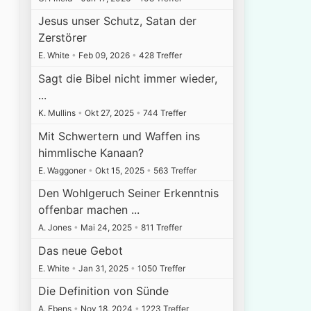
Jesus unser Schutz, Satan der
Zerstörer
E. White
•
Feb 09, 2026
•
428 Treffer
Sagt die Bibel nicht immer wieder,
...
K. Mullins
•
Okt 27, 2025
•
744 Treffer
Mit Schwertern und Waffen ins
himmlische Kanaan?
E. Waggoner
•
Okt 15, 2025
•
563 Treffer
Den Wohlgeruch Seiner Erkenntnis
offenbar machen ...
A. Jones
•
Mai 24, 2025
•
811 Treffer
Das neue Gebot
E. White
•
Jan 31, 2025
•
1050 Treffer
Die Definition von Sünde
A. Ebens
•
Nov 18, 2024
•
1223 Treffer