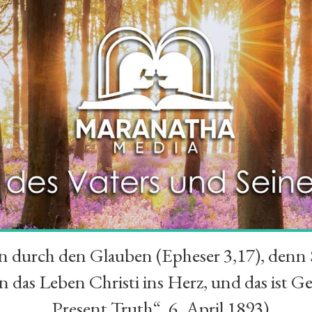
durch den Glauben (Epheser 3,17), denn Se
das Leben Christi ins Herz, und das ist Ge
„Present Truth“, 6. April 1893)