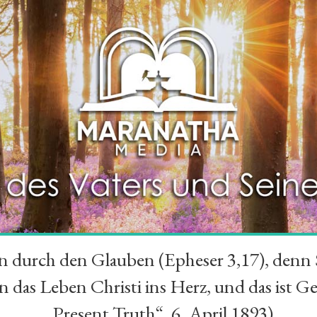
durch den Glauben (Epheser 3,17), denn Se
das Leben Christi ins Herz, und das ist Ge
„Present Truth“, 6. April 1893)