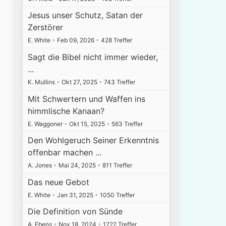
Jesus unser Schutz, Satan der
Zerstörer
E. White
•
Feb 09, 2026
•
428 Treffer
Sagt die Bibel nicht immer wieder,
...
K. Mullins
•
Okt 27, 2025
•
743 Treffer
Mit Schwertern und Waffen ins
himmlische Kanaan?
E. Waggoner
•
Okt 15, 2025
•
563 Treffer
Den Wohlgeruch Seiner Erkenntnis
offenbar machen ...
A. Jones
•
Mai 24, 2025
•
811 Treffer
Das neue Gebot
E. White
•
Jan 31, 2025
•
1050 Treffer
Die Definition von Sünde
A. Ebens
•
Nov 18, 2024
•
1222 Treffer