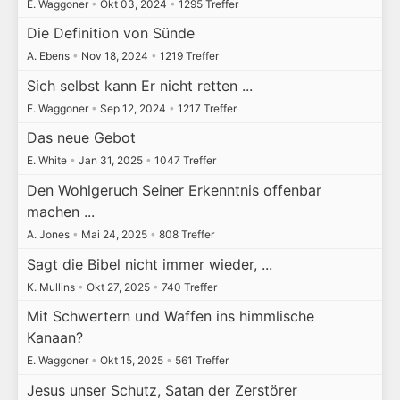
E. Waggoner
•
Okt 03, 2024
•
1295 Treffer
Die Definition von Sünde
A. Ebens
•
Nov 18, 2024
•
1219 Treffer
Sich selbst kann Er nicht retten ...
E. Waggoner
•
Sep 12, 2024
•
1217 Treffer
Das neue Gebot
E. White
•
Jan 31, 2025
•
1047 Treffer
Den Wohlgeruch Seiner Erkenntnis offenbar
machen ...
A. Jones
•
Mai 24, 2025
•
808 Treffer
Sagt die Bibel nicht immer wieder, ...
K. Mullins
•
Okt 27, 2025
•
740 Treffer
Mit Schwertern und Waffen ins himmlische
Kanaan?
E. Waggoner
•
Okt 15, 2025
•
561 Treffer
Jesus unser Schutz, Satan der Zerstörer