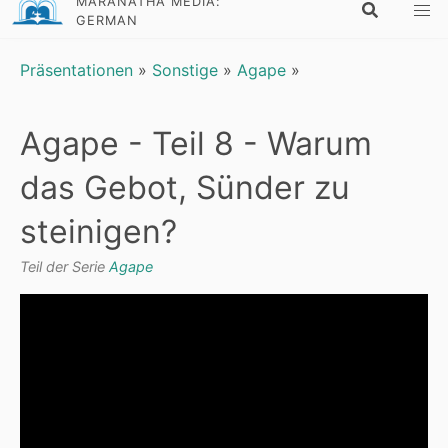
MARANATHA MEDIA:
GERMAN
Präsentationen
»
Sonstige
»
Agape
»
Agape - Teil 8 - Warum
das Gebot, Sünder zu
steinigen?
Teil der Serie
Agape