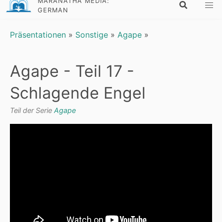
MARANATHA MEDIA:
GERMAN
Präsentationen
»
Sonstige
»
Agape
»
Agape - Teil 17 -
Schlagende Engel
Teil der Serie
Agape