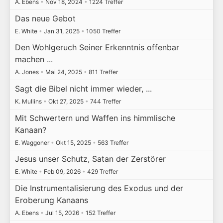
A. Ebens
•
Nov 18, 2024
•
1224 Treffer
Das neue Gebot
E. White
•
Jan 31, 2025
•
1050 Treffer
Den Wohlgeruch Seiner Erkenntnis offenbar
machen ...
A. Jones
•
Mai 24, 2025
•
811 Treffer
Sagt die Bibel nicht immer wieder, ...
K. Mullins
•
Okt 27, 2025
•
744 Treffer
Mit Schwertern und Waffen ins himmlische
Kanaan?
E. Waggoner
•
Okt 15, 2025
•
563 Treffer
Jesus unser Schutz, Satan der Zerstörer
E. White
•
Feb 09, 2026
•
429 Treffer
Die Instrumentalisierung des Exodus und der
Eroberung Kanaans
A. Ebens
•
Jul 15, 2026
•
152 Treffer