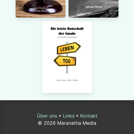
Über uns
•
Links
•
Kontakt
© 2026 Maranatha Media