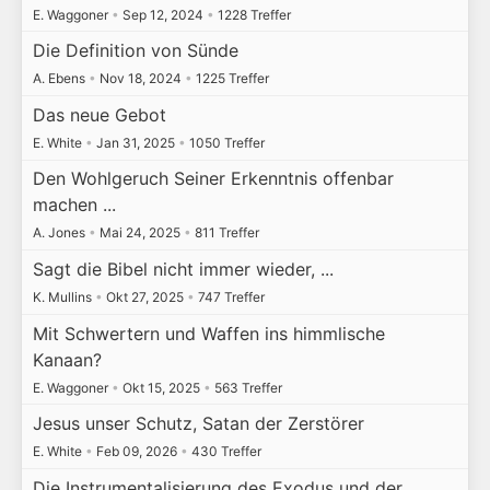
E. Waggoner
•
Sep 12, 2024
•
1228 Treffer
Die Definition von Sünde
A. Ebens
•
Nov 18, 2024
•
1225 Treffer
Das neue Gebot
E. White
•
Jan 31, 2025
•
1050 Treffer
Den Wohlgeruch Seiner Erkenntnis offenbar
machen ...
A. Jones
•
Mai 24, 2025
•
811 Treffer
Sagt die Bibel nicht immer wieder, ...
K. Mullins
•
Okt 27, 2025
•
747 Treffer
Mit Schwertern und Waffen ins himmlische
Kanaan?
E. Waggoner
•
Okt 15, 2025
•
563 Treffer
Jesus unser Schutz, Satan der Zerstörer
E. White
•
Feb 09, 2026
•
430 Treffer
Die Instrumentalisierung des Exodus und der