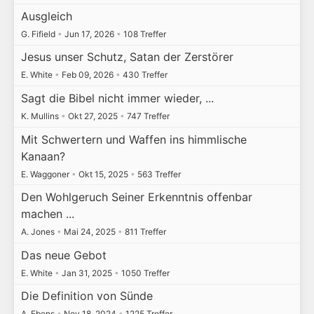
Ausgleich
G. Fifield
•
Jun 17, 2026
•
108 Treffer
Jesus unser Schutz, Satan der Zerstörer
E. White
•
Feb 09, 2026
•
430 Treffer
Sagt die Bibel nicht immer wieder, ...
K. Mullins
•
Okt 27, 2025
•
747 Treffer
Mit Schwertern und Waffen ins himmlische
Kanaan?
E. Waggoner
•
Okt 15, 2025
•
563 Treffer
Den Wohlgeruch Seiner Erkenntnis offenbar
machen ...
A. Jones
•
Mai 24, 2025
•
811 Treffer
Das neue Gebot
E. White
•
Jan 31, 2025
•
1050 Treffer
Die Definition von Sünde
A. Ebens
•
Nov 18, 2024
•
1225 Treffer