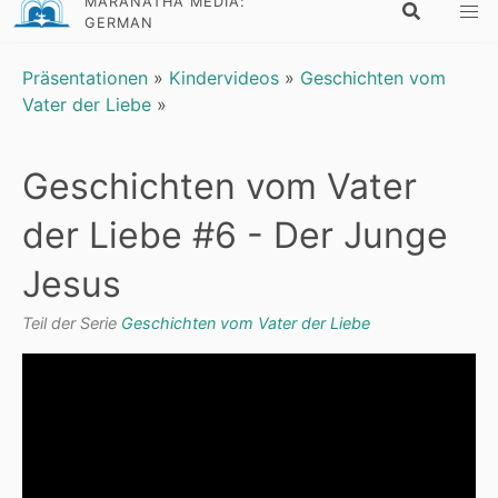
MARANATHA MEDIA:
GERMAN
Präsentationen
»
Kindervideos
»
Geschichten vom
Vater der Liebe
»
Geschichten vom Vater
der Liebe #6 - Der Junge
Jesus
Teil der Serie
Geschichten vom Vater der Liebe