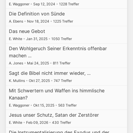
E. Waggoner
•
Sep 12, 2024
•
1228 Treffer
Die Definition von Sünde
A. Ebens
•
Nov 18, 2024
•
1225 Treffer
Das neue Gebot
E. White
•
Jan 31, 2025
•
1050 Treffer
Den Wohlgeruch Seiner Erkenntnis offenbar
machen ...
A. Jones
•
Mai 24, 2025
•
811 Treffer
Sagt die Bibel nicht immer wieder, ...
K. Mullins
•
Okt 27, 2025
•
747 Treffer
Mit Schwertern und Waffen ins himmlische
Kanaan?
E. Waggoner
•
Okt 15, 2025
•
563 Treffer
Jesus unser Schutz, Satan der Zerstörer
E. White
•
Feb 09, 2026
•
430 Treffer
Die Instrumentalisierung des Exodus und der