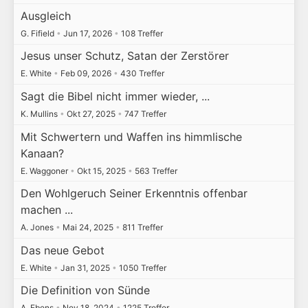
Ausgleich
G. Fifield
•
Jun 17, 2026
•
108 Treffer
Jesus unser Schutz, Satan der Zerstörer
E. White
•
Feb 09, 2026
•
430 Treffer
Sagt die Bibel nicht immer wieder, ...
K. Mullins
•
Okt 27, 2025
•
747 Treffer
Mit Schwertern und Waffen ins himmlische
Kanaan?
E. Waggoner
•
Okt 15, 2025
•
563 Treffer
Den Wohlgeruch Seiner Erkenntnis offenbar
machen ...
A. Jones
•
Mai 24, 2025
•
811 Treffer
Das neue Gebot
E. White
•
Jan 31, 2025
•
1050 Treffer
Die Definition von Sünde
A. Ebens
•
Nov 18, 2024
•
1225 Treffer