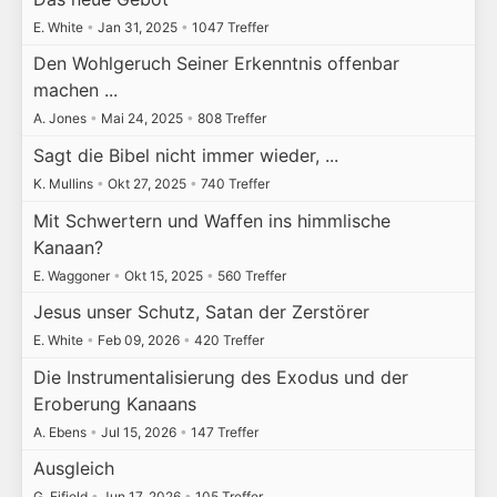
E. White
•
Jan 31, 2025
•
1047 Treffer
Den Wohlgeruch Seiner Erkenntnis offenbar
machen ...
A. Jones
•
Mai 24, 2025
•
808 Treffer
Sagt die Bibel nicht immer wieder, ...
K. Mullins
•
Okt 27, 2025
•
740 Treffer
Mit Schwertern und Waffen ins himmlische
Kanaan?
E. Waggoner
•
Okt 15, 2025
•
560 Treffer
Jesus unser Schutz, Satan der Zerstörer
E. White
•
Feb 09, 2026
•
420 Treffer
Die Instrumentalisierung des Exodus und der
Eroberung Kanaans
A. Ebens
•
Jul 15, 2026
•
147 Treffer
Ausgleich
G. Fifield
•
Jun 17, 2026
•
105 Treffer