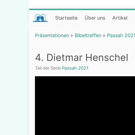
Startseite
Über uns
Artikel
Präsentationen
»
Bibeltreffen
»
Passah 202
4. Dietmar Henschel
Teil der Serie
Passah 2021