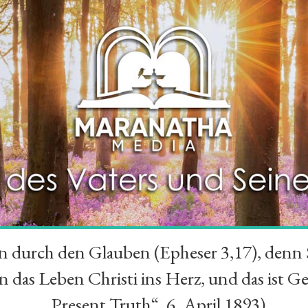
durch den Glauben (Epheser 3,17), denn Se
das Leben Christi ins Herz, und das ist Ge
„Present Truth“, 6. April 1893)