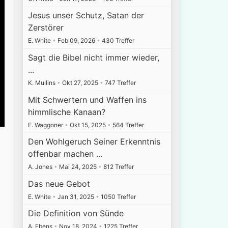
Jesus unser Schutz, Satan der
Zerstörer
E. White
•
Feb 09, 2026
•
430 Treffer
Sagt die Bibel nicht immer wieder,
...
K. Mullins
•
Okt 27, 2025
•
747 Treffer
Mit Schwertern und Waffen ins
himmlische Kanaan?
E. Waggoner
•
Okt 15, 2025
•
564 Treffer
Den Wohlgeruch Seiner Erkenntnis
offenbar machen ...
A. Jones
•
Mai 24, 2025
•
812 Treffer
Das neue Gebot
E. White
•
Jan 31, 2025
•
1050 Treffer
Die Definition von Sünde
A. Ebens
•
Nov 18, 2024
•
1225 Treffer