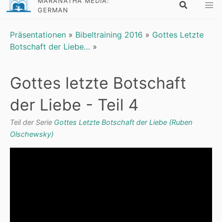
MARANATHA MEDIA:
GERMAN
Präsentationen
»
Bibeltraining 2016
»
Gottes Letzte
Botschaft der Liebe…
»
Gottes letzte Botschaft
der Liebe - Teil 4
Teil der Serie
Gottes Letzte Botschaft der Liebe (Ruben
Olschewsky)