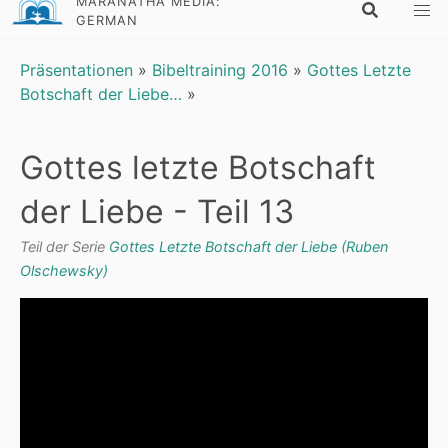
MARANATHA MEDIA:
GERMAN
Präsentationen
»
Bibeltraining 2016
»
Gottes Letzte
Botschaft der Liebe…
»
Gottes letzte Botschaft
der Liebe - Teil 13
Teil der Serie
Gottes Letzte Botschaft der Liebe (Ruben
Olschewsky)