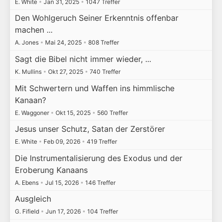
E. White
•
Jan 31, 2025
•
1047 Treffer
Den Wohlgeruch Seiner Erkenntnis offenbar
machen ...
A. Jones
•
Mai 24, 2025
•
808 Treffer
Sagt die Bibel nicht immer wieder, ...
K. Mullins
•
Okt 27, 2025
•
740 Treffer
Mit Schwertern und Waffen ins himmlische
Kanaan?
E. Waggoner
•
Okt 15, 2025
•
560 Treffer
Jesus unser Schutz, Satan der Zerstörer
E. White
•
Feb 09, 2026
•
419 Treffer
Die Instrumentalisierung des Exodus und der
Eroberung Kanaans
A. Ebens
•
Jul 15, 2026
•
146 Treffer
Ausgleich
G. Fifield
•
Jun 17, 2026
•
104 Treffer